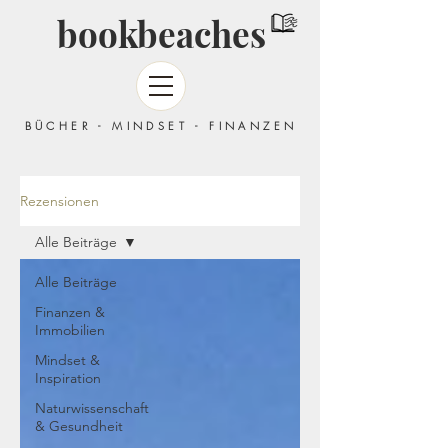
bookbeaches
BÜCHER - MINDSET - FINANZEN
Rezensionen
Alle Beiträge
Alle Beiträge
Finanzen &
Immobilien
Mindset &
Inspiration
Naturwissenschaft
& Gesundheit