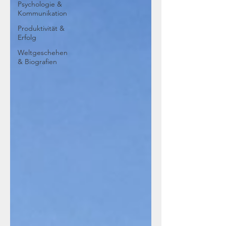
Psychologie &
Kommunikation
Produktivität &
Erfolg
Weltgeschehen
& Biografien