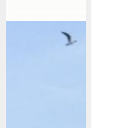
★★★★ Im Sommer hat uns ein neu
erschienenes Buch mit folgendem
Versprechen im Untertitel erreicht: „Alles,
was du wissen musst, um dich...