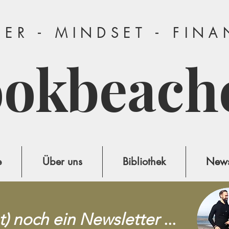
ER - MINDSET - FIN
ookbeach
e
Über uns
Bibliothek
News
t) noch ein Newsletter
...