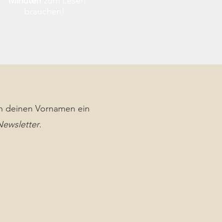
Minuten
zum Lesen
brauchen!
h deinen Vornamen ein
Newsletter
.