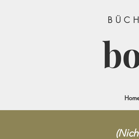
BÜCH
b
Hom
(Nich