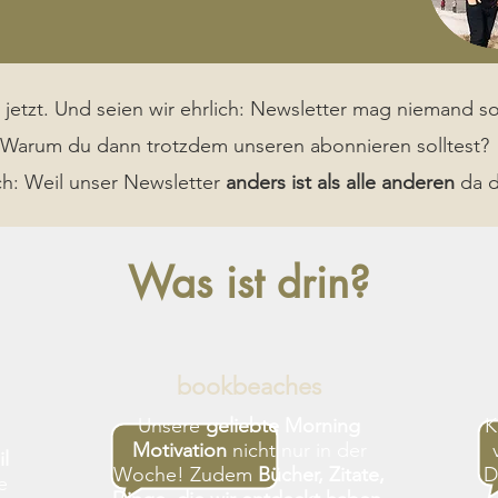
 jetzt. Und seien wir ehrlich: Newsletter mag niemand so
Warum du dann trotzdem unseren abonnieren solltest?
ch: Weil unser Newsletter
anders ist als alle anderen
da d
Was ist drin?
bookbeaches
Unsere
geliebte Morning
K
Motivation
nicht nur in der
l
Woche! Zudem
Bücher, Zitate,
D
e