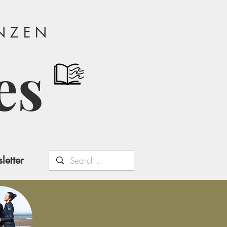
ANZEN
es
letter