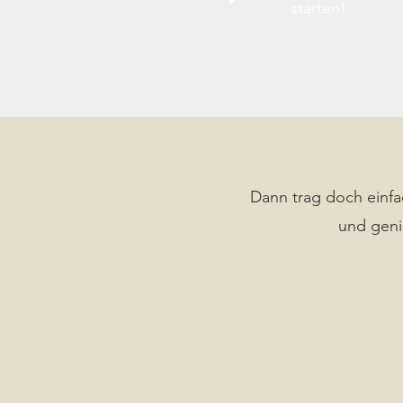
starten!
Dann trag doch einf
und gen