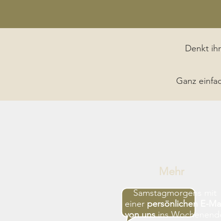
Denkt ihr
Ganz einfa
Mehr
Samstagmorgens mit
einer
persönlichen E-Mai
von uns
ins Wochenend