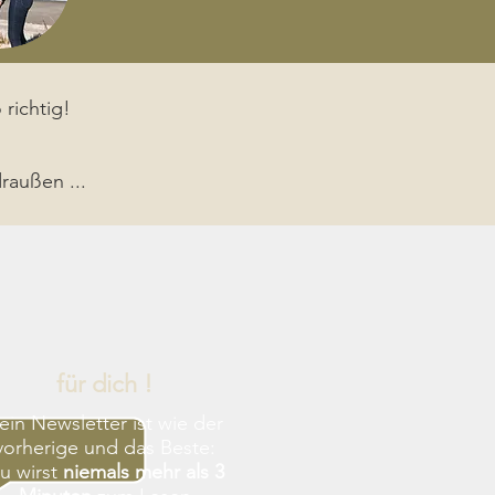
 richtig!
raußen ...
für dich !
ein Newsletter ist wie der
vorherige und das Beste:
u wirst
niemals mehr als 3