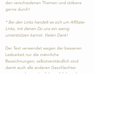
den verschiedenen Themen und stöbere 
gerne durch!
* Bei den Links handelt es sich um Affiliate-
Links, mit denen Du uns ein wenig 
unterstützen kannst. Vielen Dank!
Der Text verwendet wegen der besseren 
Lesbarkeit nur die männliche 
Bezeichnungen; selbstverständlich sind 
damit auch alle anderen Geschlechter 
angesprochen, männlich, weiblich und 
divers.
Persönlichkeitsentwicklung
Lebensziele
Mindset & Inspiration
Alle ansehen
Aktuelle Beiträge