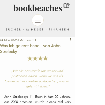
bookbeaches
BÜCHER - MINDSET - FINANZEN
24. März 2022
3 Min. Lesezeit
Was ich gelernt habe - von John
Strelecky
★★★★
„Wir alle entwickeln uns weiter und 
profitieren davon, wenn wir uns als 
Gemeinschaft darüber austauschen, was wir 
gelernt haben.“
John Streleckys 11. Buch in fast 20 Jahren, 
das 2020 erschien, wurde dieses Mal kein 