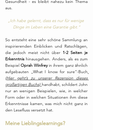
Gesundheit - es bleibt nahezu kein Thema 
aus.
„Ich habe gelernt, dass es nur für wenige 
Dinge im Leben eine Garantie gibt.“
So entsteht eine sehr schöne Sammlung an 
inspirierenden Einblicken und Ratschlägen, 
die jedoch meist nicht über 
1-2 Seiten je 
Erkenntnis
 hinausgehen. Anders, als es zum 
Beispiel 
Oprah Winfrey 
in ihrem ganz ähnlich 
aufgebauten „What I know for sure“-Buch
(Hier geht’s zu unserer Rezension dieses 
großartigen Buchs) 
handhabt, schildert John 
nur an wenigen Beispielen, wie, in welcher 
Form oder in welchen Situationen ihm diese 
Erkenntnisse kamen, was mich nicht ganz in 
den Lesefluss versetzt hat.
Meine Lieblingslearnings?