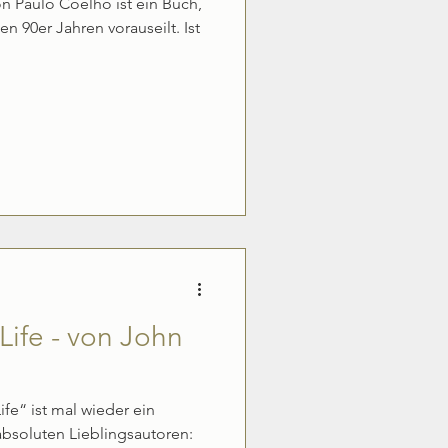
Paulo Coelho ist ein Buch,
en 90er Jahren vorauseilt. Ist
 Life - von John
e“ ist mal wieder ein
absoluten Lieblingsautoren: