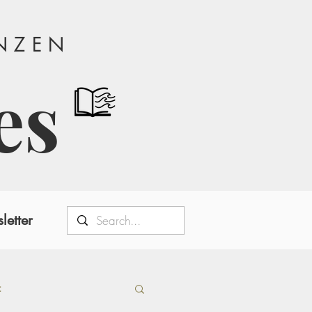
ANZEN
es
letter
t