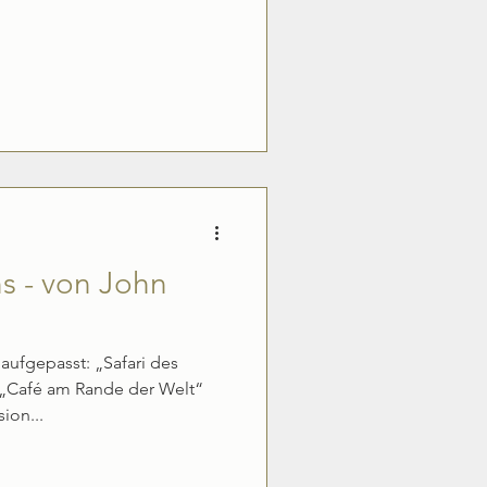
ns - von John
ufgepasst: „Safari des
„Café am Rande der Welt“
ion...