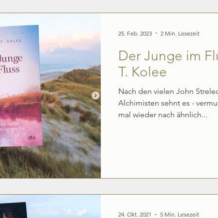
Produktivität & Erfolg
Weltgeschehen & Biografien
25. Feb. 2023
2 Min. Lesezeit
Der Junge im Fl
T. Kolee
Nach den vielen John Strel
Alchimisten sehnt es - vermut
mal wieder nach ähnlich...
24. Okt. 2021
5 Min. Lesezeit