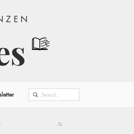
ANZEN
es
letter
t