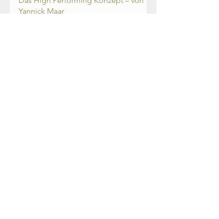
27. Feb. 2021
3 Min. Lesezeit
Das High Performing Konzept – von
Yannick Maar
★★★★ Was muss man tun, um langfristig
physisch aber auch psychisch leistungsfähig
zu bleiben? Welche tägliche Routine hilft
einem bei...