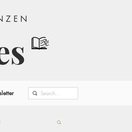
ANZEN
es
letter
t