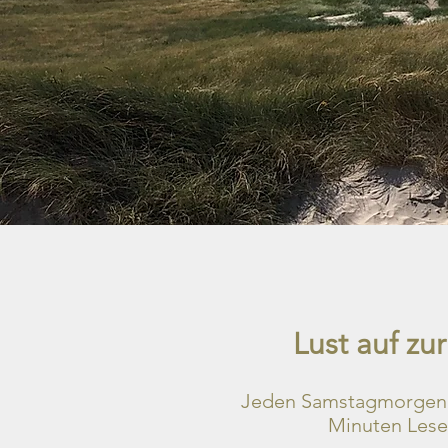
Lust auf z
Jeden Samstagmorgen b
Minuten Lesez