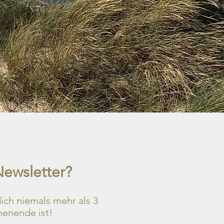
Newsletter?
ch niemals mehr als 3
henende ist!