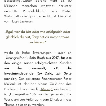
Bestselling-Author bereits mehr als 50 
Millionen Menschen weltweit, darunter 
namhafte Persönlichkeiten aus Politik, 
Wirtschaft oder Sport, erreicht hat. Das Zitat 
von Hugh Jackman:
„Egal, wer du bist oder wie erfolgreich oder 
glücklich du bist, Tony hat dir immer etwas 
zu bieten.“
weckt da hohe Erwartungen - auch an 
„Unangreifbar“. 
Sein Buch aus 2017, für das 
ihm einige seiner erfolgreichsten Kunden 
aus der Finanzwelt, z.B. die 
Investmentlegende Ray Dalio, zur Seite 
standen.
 Der bekannte Finanzberater Peter 
Mallouk ist darüber hinaus Co-Autor des 
Buches. Obwohl nach 
„Money“
 erschienen, 
ist „Unangreifbar“ für uns das genau richtige 
Werk, um von Anfängern zum Einstieg in das 
Thema gelesen zu werden. 