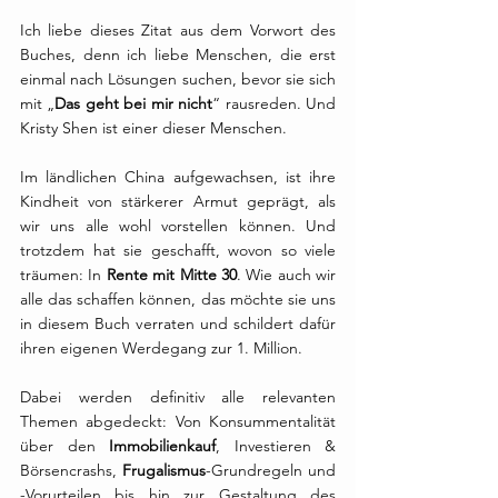
Ich liebe dieses Zitat aus dem Vorwort des 
Buches, denn ich liebe Menschen, die erst 
einmal nach Lösungen suchen, bevor sie sich 
mit „
Das geht bei mir nicht
“ rausreden. Und 
Kristy Shen ist einer dieser Menschen.
Im ländlichen China aufgewachsen, ist ihre 
Kindheit von stärkerer Armut geprägt, als 
wir uns alle wohl vorstellen können. Und 
trotzdem hat sie geschafft, wovon so viele 
träumen: In 
Rente mit Mitte 30
. Wie auch wir 
alle das schaffen können, das möchte sie uns 
in diesem Buch verraten und schildert dafür 
ihren eigenen Werdegang zur 1. Million.
Dabei werden definitiv alle relevanten 
Themen abgedeckt: Von Konsummentalität 
über den 
Immobilienkauf
, Investieren & 
Börsencrashs, 
Frugalismus
-Grundregeln und 
-Vorurteilen bis hin zur Gestaltung des 