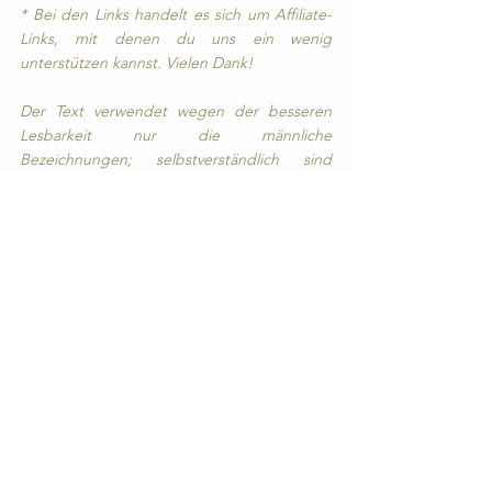
* Bei den Links handelt es sich um Affiliate-
Links, mit denen du uns ein wenig 
unterstützen kannst. Vielen Dank!
Der Text verwendet wegen der besseren 
Lesbarkeit nur die männliche 
Bezeichnungen; selbstverständlich sind 
damit auch alle anderen Geschlechter 
angesprochen, männlich, weiblich und 
divers. 
Altersvorsorge
Geld
Investieren
Finanzanfänger
ETF
Passives Einkommen
Finanzen & Immobilien
Alle ansehen
Aktuelle Beiträge