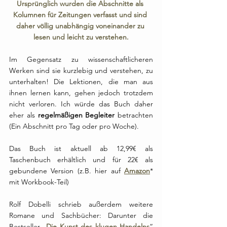
Ursprünglich wurden die Abschnitte als 
Kolumnen für Zeitungen verfasst und sind 
daher völlig unabhängig voneinander zu 
lesen und leicht zu verstehen.
Im Gegensatz zu wissenschaftlicheren 
Werken sind sie kurzlebig und verstehen, zu 
unterhalten! Die Lektionen, die man aus 
ihnen lernen kann, gehen jedoch trotzdem 
nicht verloren. Ich würde das Buch daher 
eher als
 regelmäßigen Begleiter
 betrachten 
(Ein Abschnitt pro Tag oder pro Woche).
Das Buch ist aktuell ab 12,99€ als 
Taschenbuch erhältlich und für 22€ als 
gebundene Version (z.B. hier auf 
Amazon
* 
mit Workbook-Teil)
Rolf Dobelli schrieb außerdem weitere 
Romane und Sachbücher: Darunter die 
Bestseller „
Die Kunst des klugen Handelns
“ 