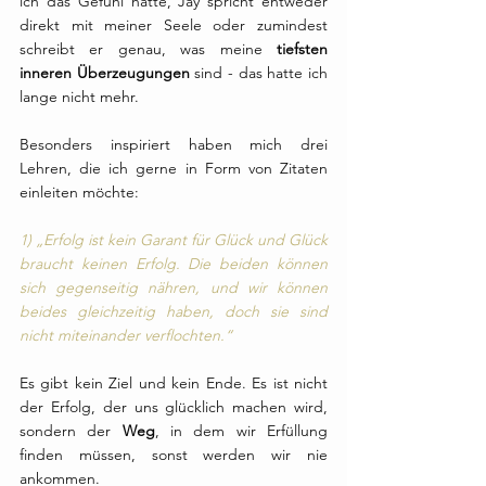
ich das Gefühl hatte, Jay spricht entweder 
direkt mit meiner Seele oder zumindest 
schreibt er genau, was meine 
tiefsten 
inneren Überzeugungen
 sind - das hatte ich 
lange nicht mehr.
Besonders inspiriert haben mich drei 
Lehren, die ich gerne in Form von Zitaten 
einleiten möchte:
1) „Erfolg ist kein Garant für Glück und Glück 
braucht keinen Erfolg. Die beiden können 
sich gegenseitig nähren, und wir können 
beides gleichzeitig haben, doch sie sind 
nicht miteinander verflochten.“
Es gibt kein Ziel und kein Ende. Es ist nicht 
der Erfolg, der uns glücklich machen wird, 
sondern der 
Weg
, in dem wir Erfüllung 
finden müssen, sonst werden wir nie 
ankommen.