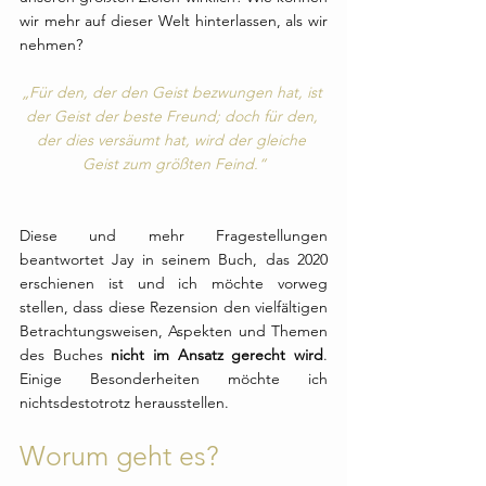
wir mehr auf dieser Welt hinterlassen, als wir 
nehmen?
„Für den, der den Geist bezwungen hat, ist 
der Geist der beste Freund; doch für den, 
der dies versäumt hat, wird der gleiche 
Geist zum größten Feind.“
Diese und mehr Fragestellungen 
beantwortet Jay in seinem Buch, das 2020 
erschienen ist und ich möchte vorweg 
stellen, dass diese Rezension den vielfältigen 
Betrachtungsweisen, Aspekten und Themen 
des Buches 
nicht im Ansatz gerecht wird
. 
Einige Besonderheiten möchte ich 
nichtsdestotrotz herausstellen.
Worum geht es?