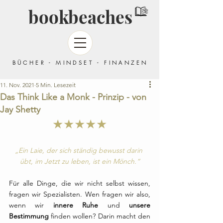
bookbeaches
BÜCHER - MINDSET - FINANZEN
11. Nov. 2021
5 Min. Lesezeit
Das Think Like a Monk - Prinzip - von
Jay Shetty
★★★★★
„Ein Laie, der sich ständig bewusst darin 
übt, im Jetzt zu leben, ist ein Mönch.“
Für alle Dinge, die wir nicht selbst wissen, 
fragen wir Spezialisten. Wen fragen wir also, 
wenn wir 
innere Ruhe 
und 
unsere 
Bestimmung
 finden wollen? Darin macht den 