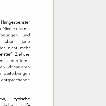
Hirngespenster 
rt Nicole uns mit 
uterungen und 
h eben jene 
er nicht mehr 
enster“
. Ziel des 
fizieren lernt, 
en dominieren 
 weiterbringen 
 entsprechende 
mit, 
typische 
gliche 
1. Hilfe