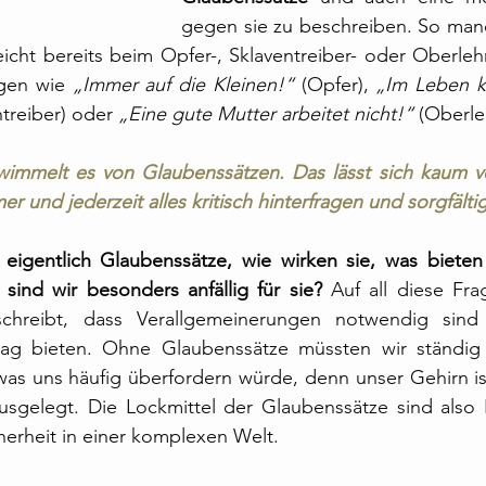
gegen sie zu beschreiben. So manc
leicht bereits beim Opfer-, Sklaventreiber- oder Oberlehr
gen wie 
„Immer auf die Kleinen!“
 (Opfer), 
„Im Leben kr
ntreiber) oder 
„Eine gute Mutter arbeitet nicht!“
 (Oberle
wimmelt es von Glaubenssätzen. Das lässt sich kaum v
r und jederzeit alles kritisch hinterfragen und sorgfälti
eigentlich Glaubenssätze, wie wirken sie, was bieten 
sind wir besonders anfällig für sie?
 Auf all diese Fra
schreibt, dass Verallgemeinerungen notwendig sind
tag bieten. Ohne Glaubenssätze müssten wir ständig 
as uns häufig überfordern würde, denn unser Gehirn ist
usgelegt. Die Lockmittel der Glaubenssätze sind also B
erheit in einer komplexen Welt.