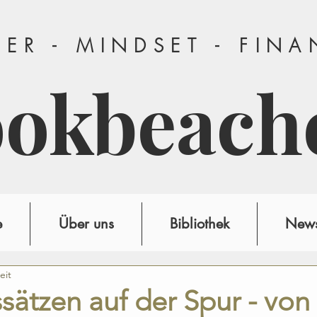
ER - MINDSET - FIN
ookbeach
e
Über uns
Bibliothek
News
eit
ätzen auf der Spur - von