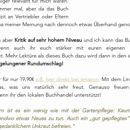
ger relevant für mich waren. 
mmer mal, aber da das Buch 
zit an Vertriebler oder Eltern 
hema meiner Meinung nach dennoch etwas Überhand ge
s aber 
Kritik auf sehr hohem Niveau
 und ich kann das Bu
wenn auch ihr euch stärker mit euren eigenen G
. Mehr Lektüre als dieses Buch dazu wird dann in den se
 gelungener Rundumschlag!
 für nur 19,90€ 
z.B. hier direkt bei amazon.
 Mit dem Link
as, was uns natürlich sehr freut. Genauso freuen
wenn ihr den lokalen Buchhandel unterstützt!
rn ist es ein wenig wie mit der Gartenpflege: Kaum
rgendwo etwas Neues zu tun. Auch ein „gut gepflegtes“
gedanklichem Unkraut befreien."