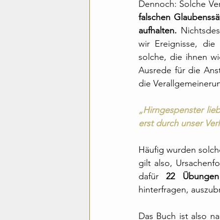
Dennoch: Solche Vera
falschen Glaubenssä
aufhalten.
 Nichtsdes
wir Ereignisse, die
solche, die ihnen w
Ausrede für die Ans
die Verallgemeinerun
„Hirngespenster lieb
erst durch unser Ver
Häufig wurden solche
gilt also, Ursachenf
dafür 
22 Übungen
hinterfragen, auszu
Das Buch ist also na