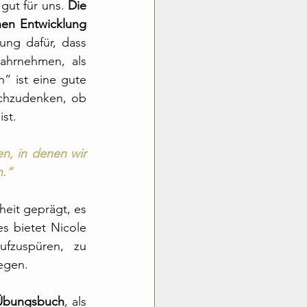
gut für uns. 
Die 
en Entwicklung 
ng dafür, dass 
ahrnehmen, als 
 ist eine gute 
chzudenken, ob 
ist.
n, in denen wir 
n.“
eit geprägt, es 
s bietet Nicole 
fzuspüren, zu 
egen.
 Übungsbuch
, als 