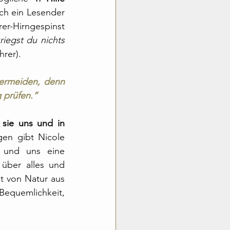
h ein Lesender 
er-Hirngespinst 
iegst du nichts 
hrer).
ermeiden, denn 
g prüfen.“
sie uns und in 
gen gibt Nicole 
 und uns eine 
über alles und 
 von Natur aus 
equemlichkeit, 