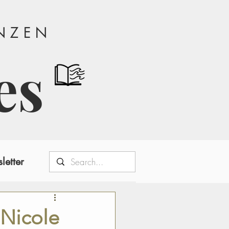
ANZEN
es
letter
 Nicole