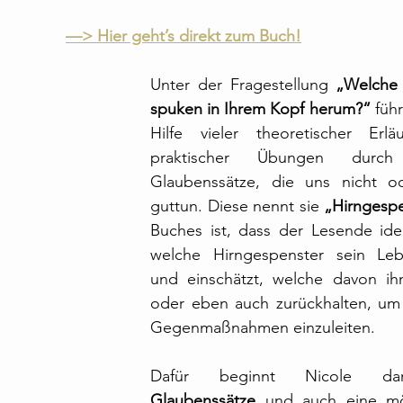
—> Hier geht’s direkt zum Buch!
Unter der Fragestellung 
„Welche 
spuken in Ihrem Kopf herum?“
 füh
Hilfe vieler theoretischer Erlä
praktischer Übungen durc
Glaubenssätze, die uns nicht od
guttun. Diese nennt sie 
„Hirngesp
Buches ist, dass der Lesende identi
welche Hirngespenster sein Leb
und einschätzt, welche davon ihn
oder eben auch zurückhalten, um
Gegenmaßnahmen einzuleiten.
Dafür beginnt Nicole da
Glaubenssätze
 und auch eine mö