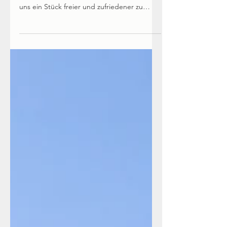
Rente mit 40 - von Florian Wagner
★★★★★ „Frugalismus hat das Potenzial,
das Leben von uns allen zu verbessern und
uns ein Stück freier und zufriedener zu
machen.“ (Oliver...