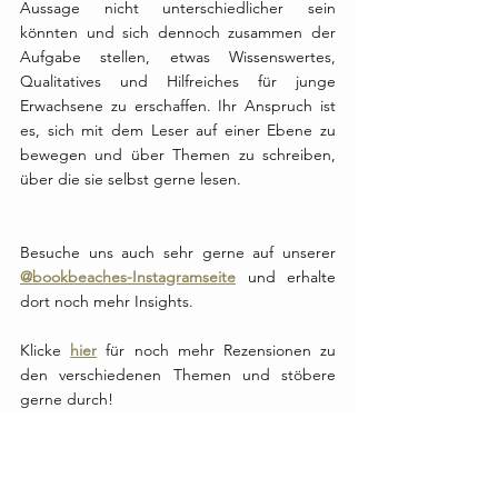
Aussage nicht unterschiedlicher sein 
könnten und sich dennoch zusammen der 
Aufgabe stellen, etwas Wissenswertes, 
Qualitatives und Hilfreiches für junge 
Erwachsene zu erschaffen. Ihr Anspruch ist 
es, sich mit dem Leser auf einer Ebene zu 
bewegen und über Themen zu schreiben, 
über die sie selbst gerne lesen. 
Besuche uns auch sehr gerne auf unserer 
@bookbeaches-Instagramseite
 und erhalte 
dort noch mehr Insights.
Klicke 
hier
 für noch mehr Rezensionen zu 
den verschiedenen Themen und stöbere 
gerne durch!
* Bei den Links handelt es sich um Affiliate-
Links, mit denen du uns ein wenig 
unterstützen kannst. Vielen Dank!